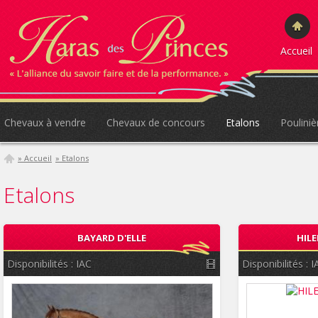
Accueil
Chevaux à vendre
Chevaux de concours
Etalons
Pouliniè
» Accueil
» Etalons
Etalons
BAYARD D'ELLE
HILE
Disponibilités :
IAC
Disponibilités :
I