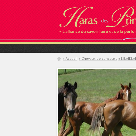
» Accueil
» Chevaux de concours
» KILAIKLA