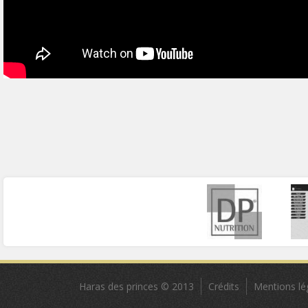
Haras des princes © 2013
Crédits
Mentions lé