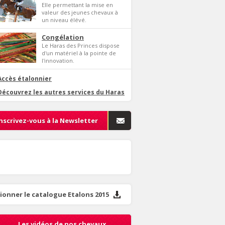
Elle permettant la mise en
valeur des jeunes chevaux à
un niveau élévé.
Congélation
Le Haras des Princes dispose
d'un matériel à la pointe de
l'innovation.
Accès étalonnier
Découvrez les autres services du Haras
nscrivez-vous à la Newsletter
sionner le catalogue Etalons 2015
Les vidéos de nos chevaux