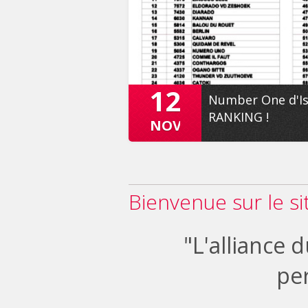
12
Number One d'Is
RANKING !
NOVEMBRE
Bienvenue sur le si
"L'alliance d
pe